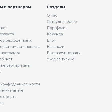
м и партнерам
Разделы
О нас
Сотрудничество
твет
Портфолио
возврата
Команда
тор расхода ткани
Блог
тор стоимости пошива
Вакансии
 программа
Выставочные залы
абинет
Уход за тканью
ые сертификаты
а
 конфиденциальности
нет-магазине
я оферта
та