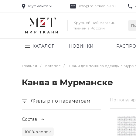
Мурманск
info@mir-tkani39.ru
Крупнейший магазин
тканей в России
КАТАЛОГ
НОВИНКИ
РАСПР
Главная
/
Каталог
/
Ткани для пошива одежды в Мурм
Канва в Мурманске
По популяр
Фильтр по параметрам
Состав
100% хлопок