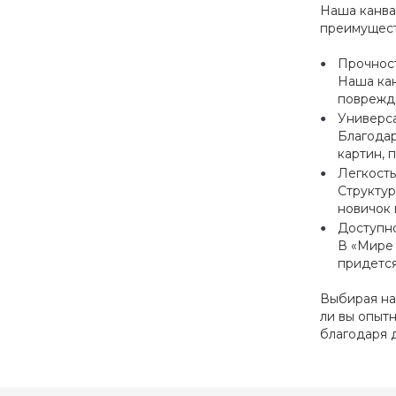
Наша канва
преимущест
Прочност
Наша кан
поврежда
Универса
Благодар
картин, 
Легкость
Структур
новичок 
Доступно
В «Мире 
придется
Выбирая на
ли вы опытн
благодаря 