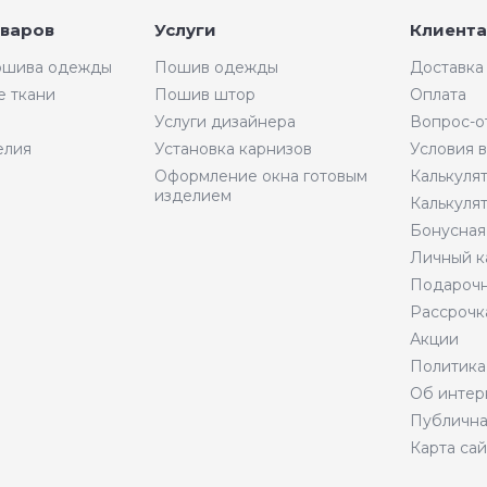
оваров
Услуги
Клиента
пошива одежды
Пошив одежды
Доставка
е ткани
Пошив штор
Оплата
Услуги дизайнера
Вопрос-о
елия
Установка карнизов
Условия 
Оформление окна готовым
Калькуля
изделием
Калькуля
Бонусная
Личный к
Подарочн
Рассрочк
Акции
Политика
Об интер
Публична
Карта сай