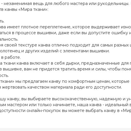
 - незаменимая вещь для любого мастера или рукодельницы.
в канвы «Мира ткани»:
ь.
ва имеет плотное переплетение, которое выдерживает износ 
ться в процессе вышивки, даже если вы допустите ошибку и 
льность.
я своей текстуре канва отлично подходит для самых разных 
полотенец и других изделий с элементами вышивки.
 в работе.
а ткани канва включает в себя дырки, предназначенные для 
в вышивке, вам не придется тратить время и силы, чтобы поня
сть.
ткани» мы предлагаем канву по комфортным ценам, которые 
 жертвовать качеством материала ради его доступности.
шу канву, вы выбираете высококачественную, надежную и уни
ым мастером или только начинаете, наша канва - идеальный 
доступности онлайн-покупок вы можете выбрать канву в «Мир