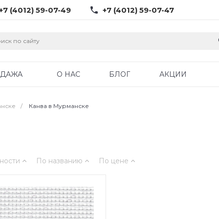
+7 (4012) 59-07-49
+7 (4012) 59-07-47
ОДАЖА
О НАС
БЛОГ
АКЦИИ
анске
/
Канва в Мурманске
ности
По названию
По цене