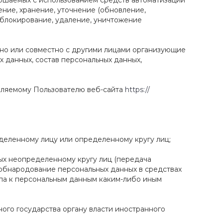
ершаемых с использованием средств автоматизации
ение, хранение, уточнение (обновление,
, блокирование, удаление, уничтожение
льно или совместно с другими лицами организующие
 данных, состав персональных данных,
еляемому Пользователю веб-сайта
https://
деленному лицу или определенному кругу лиц;
ых неопределенному кругу лиц (передача
 обнародование персональных данных в средствах
па к персональным данным каким-либо иным
ого государства органу власти иностранного