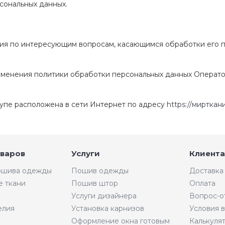
рсональных данных.
ения по интересующим вопросам, касающимся обработки его 
зменения политики обработки персональных данных Операто
тупе расположена в сети Интернет по адресу
https://мирткан
оваров
Услуги
Клиента
пошива одежды
Пошив одежды
Доставка
е ткани
Пошив штор
Оплата
Услуги дизайнера
Вопрос-о
елия
Установка карнизов
Условия 
Оформление окна готовым
Калькуля