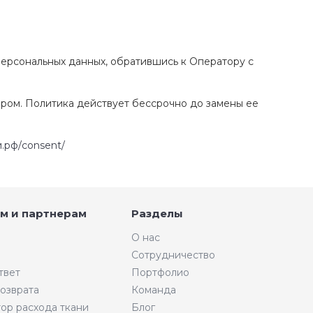
персональных данных, обратившись к Оператору с
ром. Политика действует бессрочно до замены ее
и.рф/consent/
м и партнерам
Разделы
О нас
Сотрудничество
твет
Портфолио
возврата
Команда
тор расхода ткани
Блог