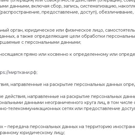
твие (операция) или совокупность действий (операций), сов
ыми данными, включая сбор, запись, систематизацию, накопл
 (распространение, предоставление, доступ), обезличивание
льный орган, юридическое или физическое лицо, самостояте
данных, а также определяющие цели обработки персональных
ершаемые с персональными данными;
тносящаяся прямо или косвенно к определенному или опред
tps://мирткани.рф
;
твия, направленные на раскрытие персональных данных опре
ые действия, направленные на раскрытие персональных данн
ональными данными неограниченного круга лиц, в том числе
но-телекоммуникационных сетях или предоставление досту
ых – передача персональных данных на территорию иностранн
транному юридическому лицу;