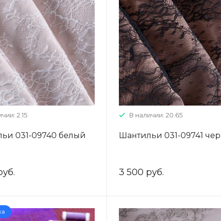
чии: 2.15
В наличии: 20.65
ьи 031-09740 белый
Шантильи 031-09741 че
руб.
3 500 руб.
ка