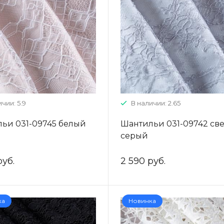
чии: 5.9
В наличии: 2.65
ьи 031-09745 белый
Шантильи 031-09742 све
серый
руб.
2 590 руб.
ка
Новинка