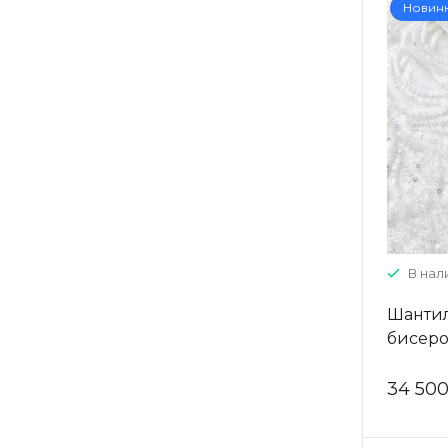
Новин
В нали
Шантил
бисеро
белый
34 500