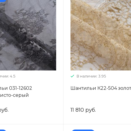
чии: 4.5
В наличии: 3.95
ьи 031-12602
Шантильи К22-504 золо
исто-серый
руб.
11 810 руб.