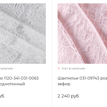
 наличии
Нет в наличии
о 1120-341-031-0063
Шантильи 031-09743 ро
 однотонный
зефир
уб.
2 240 руб.