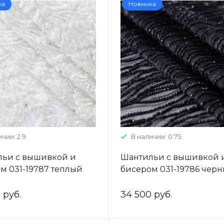
ка
Новинка
чии: 2.9
В наличии: 0.75
ьи с вышивкой и
Шантильи с вышивкой 
м 031-19787 теплый
бисером 031-19786 чер
 руб.
34 500 руб.