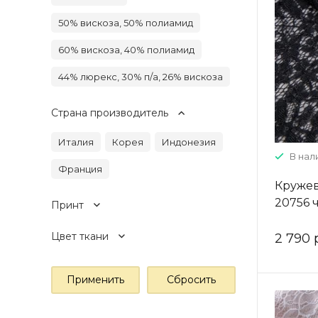
50% вискоза, 50% полиамид
60% вискоза, 40% полиамид
44% люрекс, 30% п/а, 26% вискоза
Страна производитель
Италия
Корея
Индонезия
В нал
Франция
Кружев
20756 
Принт
Цвет ткани
2 790 