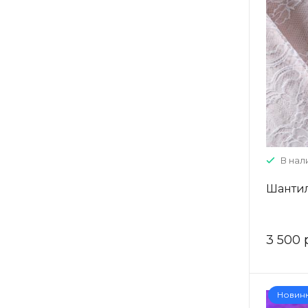
В нали
Шантил
3 500 
Новин