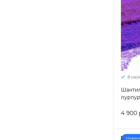
В нал
Шантил
пурпу
4 900 
Новин