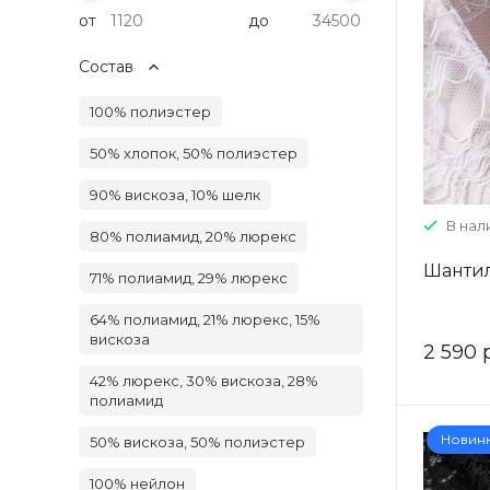
от
до
Состав
100% полиэстер
50% хлопок, 50% полиэстер
90% вискоза, 10% шелк
В нали
80% полиамид, 20% люрекс
Шантил
71% полиамид, 29% люрекс
64% полиамид, 21% люрекс, 15%
вискоза
2 590 
42% люрекс, 30% вискоза, 28%
полиамид
Новин
50% вискоза, 50% полиэстер
100% нейлон