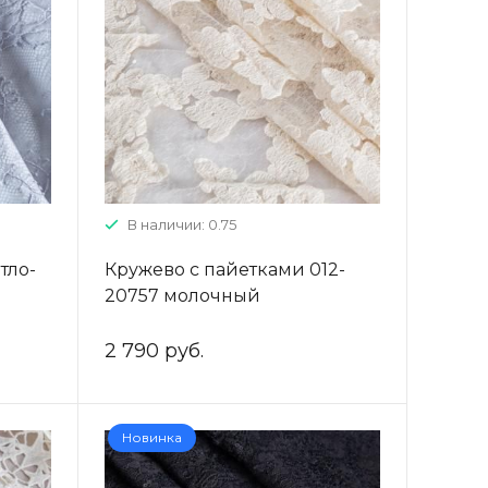
В наличии: 0.75
тло-
Кружево с пайетками 012-
20757 молочный
2 790 руб.
Новинка