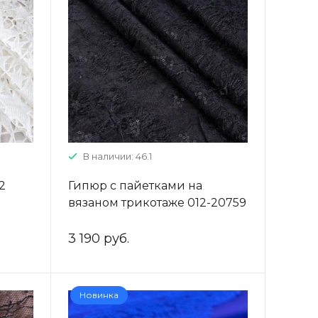
В наличии: 46.1
2
Гипюр с пайетками на
вязаном трикотаже 012-20759
черный
3 190 руб.
Новинка