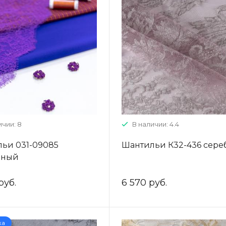
ичии: 8
В наличии: 4.4
ьи 031-09085
Шантильи К32-436 сере
рный
руб.
6 570 руб.
ка