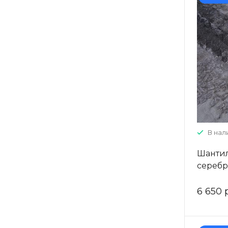
В нали
Шантил
серебр
6 650 