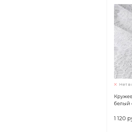
Нет в
Кружев
белый
1 120 р