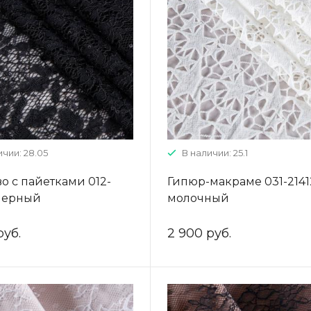
ичии: 28.05
В наличии: 25.1
о с пайетками 012-
Гипюр-макраме 031-2141
черный
молочный
руб.
2 900 руб.