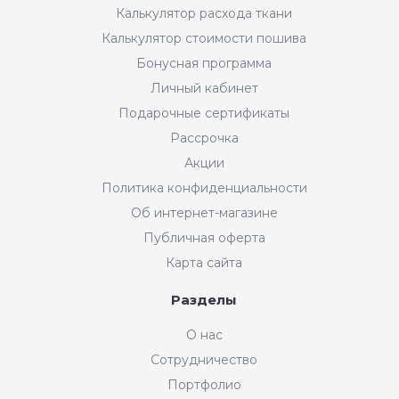
Калькулятор расхода ткани
Калькулятор стоимости пошива
Бонусная программа
Личный кабинет
Подарочные сертификаты
Рассрочка
Акции
Политика конфиденциальности
Об интернет-магазине
Публичная оферта
Карта сайта
Разделы
Интернет-магазин "Мир
О нас
Ткани"
Сотрудничество
Добрый день! Готовы Вам
Портфолио
помочь. Напишите нам, если у