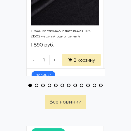
Ткань костюмно-плательная 025-
Тенсел 053
21502 черный однотонный
однотонн
1 890 руб.
1 890 ру
-
+
-
В корзину
Новинка
Все новинки