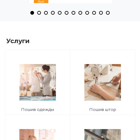
Хит
Услуги
Ткань пальтовая К36-195 пудрово-
розовый однотонный
9 275 руб.
-
+
Пошив одежды
В корзину
Пошив штор